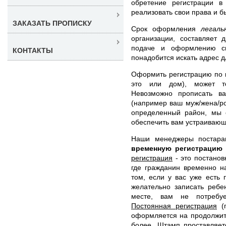
обретение регистрации 
реализовать свои права и 
ЗАКАЗАТЬ ПРОПИСКУ
Срок оформления
легал
организации, составляет 
подаче и оформлению с
КОНТАКТЫ
понадобится искать адрес д
Оформить регистрацию по к
это или дом), может то
Невозможно прописать ва
(например ваш муж/жена/ро
определенный район, мы 
обеспечить вам устраивающ
Наши менеджеры постар
временную регистрацию
регистрация
- это постанов
где гражданин временно н
том, если у вас уже есть
желательно записать ребе
месте, вам не потребуе
Постоянная регистрация
(п
оформляется на продолжит
более. Штамп проставляет