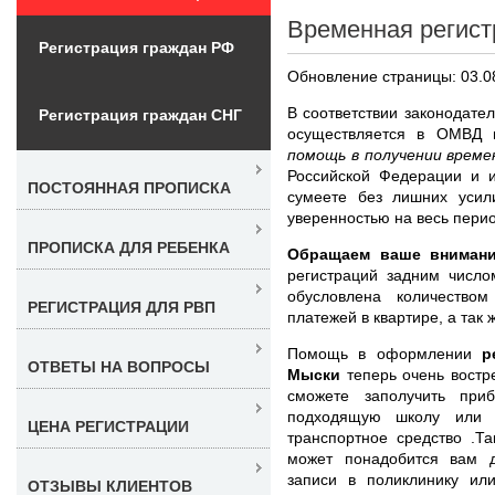
Временная регист
Регистрация граждан РФ
Обновление страницы: 03.0
В соответствии законодате
Регистрация граждан СНГ
осуществляется в ОМВД
помощь в получении врем
Российской Федерации и и
ПОСТОЯННАЯ ПРОПИСКА
сумеете без лишних усил
уверенностью на весь перио
ПРОПИСКА ДЛЯ РЕБЕНКА
Обращаем ваше внимани
регистраций задним числ
обусловлена количеством
РЕГИСТРАЦИЯ ДЛЯ РВП
платежей в квартире, а так 
Помощь в оформлении
р
ОТВЕТЫ НА ВОПРОСЫ
Мыски
теперь очень востр
сможете заполучить при
подходящую школу или с
ЦЕНА РЕГИСТРАЦИИ
транспортное средство .Т
может понадобится вам д
записи в поликлинику ил
ОТЗЫВЫ КЛИЕНТОВ